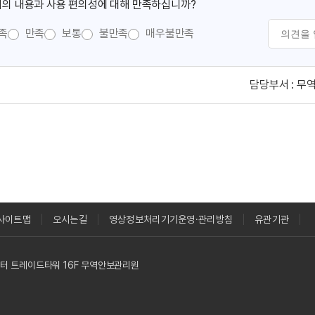
의 내용과 사용 편의성에 대해 만족하십니까?
족
만족
보통
불만족
매우불만족
담당부서 :
무
사이트맵
오시는길
영상정보처리기기운영·관리방침
유관기관
역센터 트레이드타워 16F 무역안보관리원