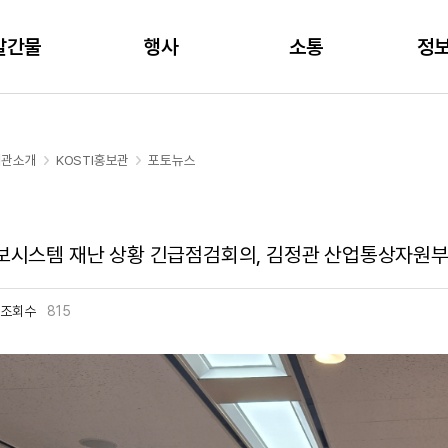
주메뉴 바로가기
본문 바로가기
발간물
행사
소통
정
기관소개
KOSTI홍보관
포토뉴스
시스템 재난 상황 긴급점검회의, 김정관 산업통상자원부
조회수
815