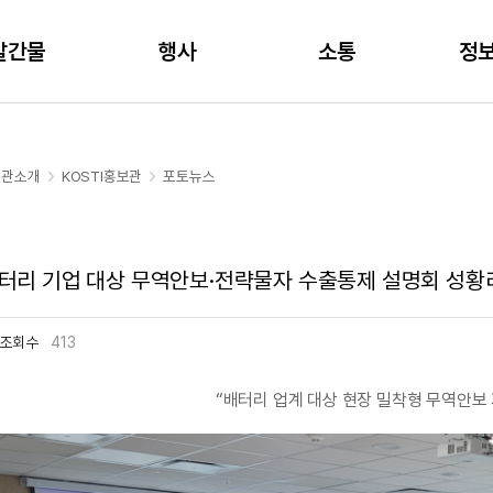
주메뉴 바로가기
본문 바로가기
발간물
행사
소통
정
기관소개
KOSTI홍보관
포토뉴스
터리 기업 대상 무역안보·전략물자 수출통제 설명회 성황
조회수
413
“배터리 업계 대상 현장 밀착형 무역안보 