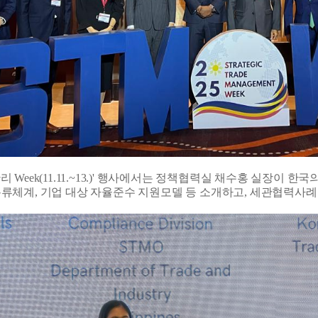
 Week(11.11.~13.)' 행사에서는 정책협력실 채수홍 실장이
류체계, 기업 대상 자율준수 지원모델 등 소개하고, 세관협력사