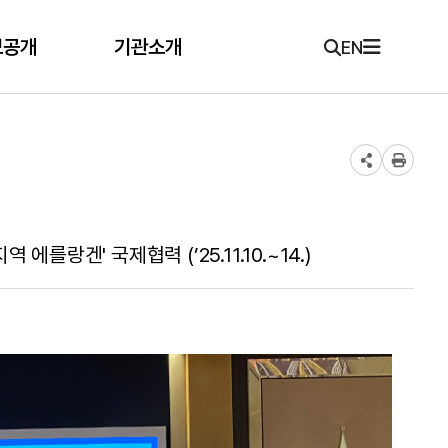
보공개
기관소개
EN
를랑겐' 국제협력 (’25.11.10.~14.)