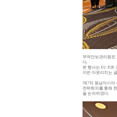
무역안보관리원은 20
다.
본 행사는 EU P2
이번 아웃리치는 글
'제7차 동남아시아
전략회의를 통해 한,
을 논의하였다.