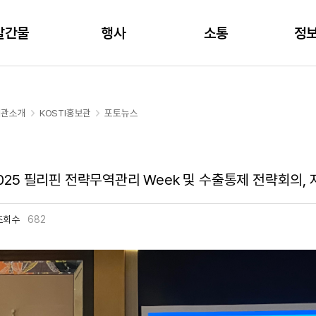
주메뉴 바로가기
본문 바로가기
발간물
행사
소통
정
기관소개
KOSTI홍보관
포토뉴스
25 필리핀 전략무역관리 Week 및 수출통제 전략회의, 지역 에
조회수
682