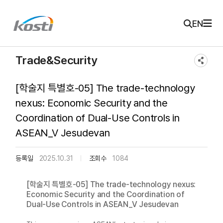
주메뉴 바로가기
본문 바로가기
KOSTI 메인 페이지로 이동
EN
Trade&Security
[학술지 특별호-05] The trade-technology
nexus: Economic Security and the
Coordination of Dual-Use Controls in
ASEAN_V Jesudevan
등록일
2025.10.31
조회수
1084
[학술지 특별호-05] The trade-technology nexus:
Economic Security and the Coordination of
Dual-Use Controls in ASEAN_V Jesudevan