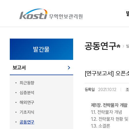
KOSTI 메인 페이지로 이동
공동연구
발간물
보고서
[연구보고서] 오픈
최근동향
등록일
2021.10.12
조
심층분석
해외연구
제1장. 전략물자 개괄
1.1. 전략물자 개념
기초지식
1.2. 전략물자 현황 
공동연구
1.3. 소결론