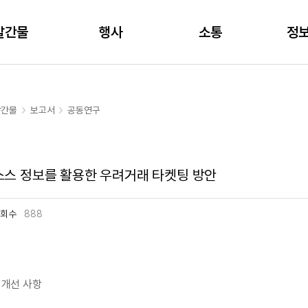
주메뉴 바로가기
본문 바로가기
발간물
행사
소통
정
발간물
보고서
공동연구
소스 정보를 활용한 우려거래 타켓팅 방안
회수
888
및 개선 사항