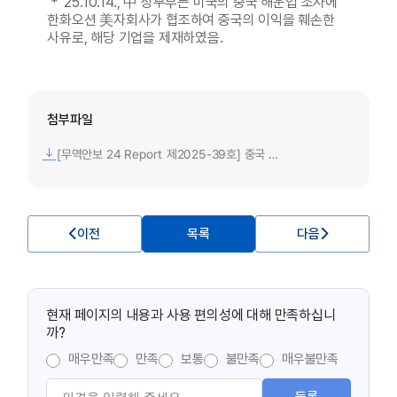
* ‘25.10.14., 中 상무부는 미국의 중국 해운업 조사에
한화오션 美자회사가 협조하여 중국의 이익을 훼손한
사유로, 해당 기업을 제재하였음.
첨부파일
[무역안보 24 Report 제2025-39호] 중국 상무부, 해운·조선 관련 5개社 제재 일시 중단.pdf
이전
목록
다음
현재 페이지의 내용과 사용 편의성에 대해 만족하십니
까?
매우만족
만족
보통
불만족
매우불만족
등록