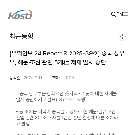
주메뉴 바로가기
본문 바로가기
KOSTI 메인 페이지로 이동
EN
최근동향
[무역안보 24 Report 제2025-39호] 중국 상무
부, 해운·조선 관련 5개社 제재 일시 중단
등록일
2025.11.11
조회수
905
• 중국 상무부는 한화오션 美자회사 5곳에 대한 제재를
일시 중단하기로 발표(‘25.11.10. 시행)
- 동 조치는 미국이 중국을 대상으로 한 해운·물류·조선
산업 관련 301조 조사를 1년간 중단 결정에 따른 조치라
고 밝힘.