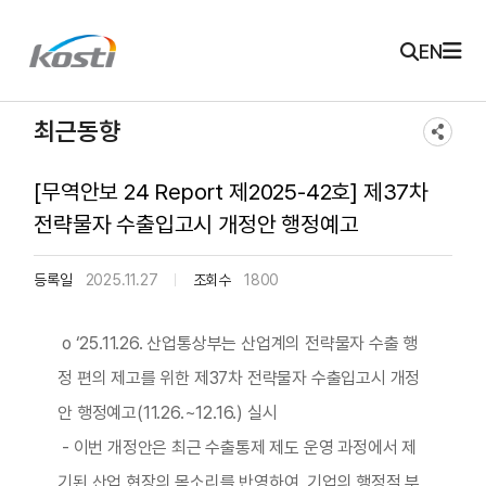
주메뉴 바로가기
본문 바로가기
KOSTI 메인 페이지로 이동
EN
최근동향
[무역안보 24 Report 제2025-42호] 제37차
전략물자 수출입고시 개정안 행정예고
등록일
2025.11.27
조회수
1800
o ‘25.11.26. 산업통상부는 산업계의 전략물자 수출 행
정 편의 제고를 위한 제37차 전략물자 수출입고시 개정
안 행정예고(11.26.~12.16.) 실시
- 이번 개정안은 최근 수출통제 제도 운영 과정에서 제
기된 산업 현장의 목소리를 반영하여, 기업의 행정적 부