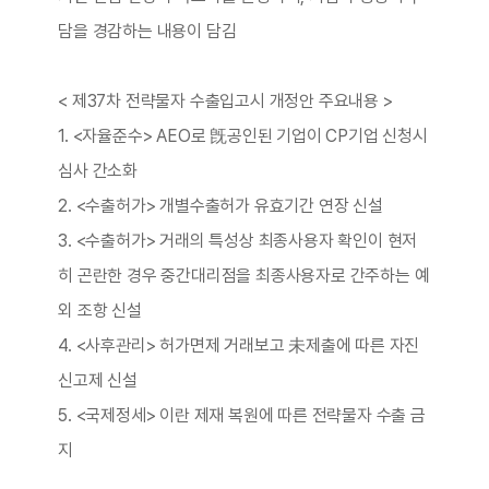
담을 경감하는 내용이 담김
< 제37차 전략물자 수출입고시 개정안 주요내용 >
1. <자율준수> AEO로 旣공인된 기업이 CP기업 신청시
심사 간소화
2. <수출허가> 개별수출허가 유효기간 연장 신설
3. <수출허가> 거래의 특성상 최종사용자 확인이 현저
히 곤란한 경우 중간대리점을 최종사용자로 간주하는 예
외 조항 신설
4. <사후관리> 허가면제 거래보고 未제출에 따른 자진
신고제 신설
5. <국제정세> 이란 제재 복원에 따른 전략물자 수출 금
지