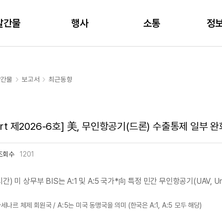
주메뉴 바로가기
본문 바로가기
발간물
행사
소통
정
발간물
보고서
최근동향
rt 제2026-6호] 美, 무인항공기(드론) 수출통제 일부 완
조회수
1201
현지시간) 미 상무부 BIS는 A:1 및 A:5 국가*向 특정 민간 무인항공기(UAV, Un
르 체제 회원국 / A:5는 미국 동맹국을 의미 (한국은 A:1, A:5 모두 해당)