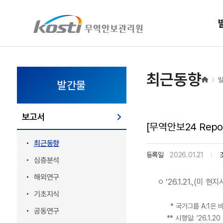
KOSTI 메인 페이지로 이동
최근동향
발간물
보고서
[무역안보24 Repo
최근동향
등록일
2026.01.21
심층분석
해외연구
ㅇ ‘26.1.21.,(미 
기초지식
* 국가그룹 A:1은 바세나
공동연구
** 시행일: ’26.1.20