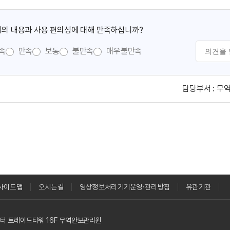
의 내용과 사용 편의성에 대해 만족하십니까?
족
만족
보통
불만족
매우불만족
담당부서 :
무
사이트맵
오시는길
영상정보처리기기운영·관리방침
유관기관
역센터 트레이드타워 16F 무역안보관리원