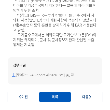
- ‘25.11.7 美 국무부가 ITAR §126.1을 개정하여 캄보
디아를 무기금수국에서 제외한다는 발표에 따라 이를 반
영하기 위한 조치
* (참고) BIS는 국무부가 캄보디아를 금수국에서 제
외한 시점(‘25.11.7)부터 제한사항이 적용되지 않았으나
(재)수출업자 등의 혼란을 방지하기 위해 EAR 개정한다
고 밝힘.
- 무기금수국에서는 제외되지만 국가안보 그룹(D:1)의
지위는 유지되며, 군사 및 군사정보기관과 관련된 수출
통제는 지속됨.
첨부파일
[무역안보 24 Report 제2026-8호] 美, 캄보디아에 적용된 무기금수국 제외 조치 발표.pdf
이전
목록
다음