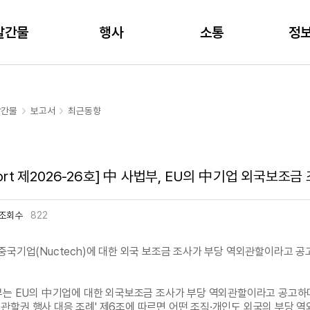
주메뉴 바로가기
본문 바로가기
발간물
행사
소통
정
발간물
보고서
최근동향
port 제2026-26호] 中 사법부, EU의 中기업 외국보조
조회수
822
중국기업(Nuctech)에 대한 외국 보조금 조사가 부당 역외관할이라고 공
中 사법부는 EU의 中기업에 대한 외국보조금 조사가 부당 역외관할이라고 공고하
외관할권 행사 대응 조례' 제6조에 따르면 어떤 조직·개인도 외국의 부당 