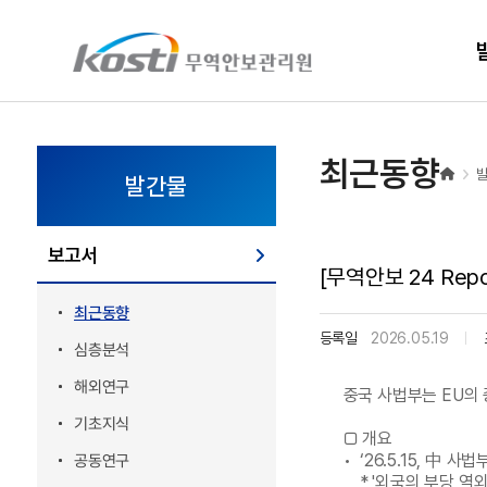
KOSTI 메인 페이지로 이동
최근동향
발간물
보고서
[무역안보 24 Re
최근동향
등록일
2026.05.19
심층분석
해외연구
중국 사법부는 EU의 
기초지식
□ 개요
• ‘26.5.15, 
공동연구
* '외국의 부당 역