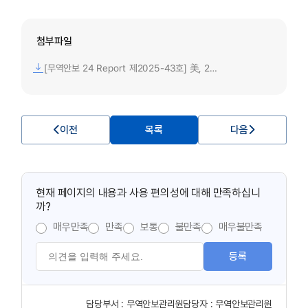
첨부파일
[무역안보 24 Report 제2025-43호] 美, 2025 국가안보전략 발표-수출통제 공조에 대해 경제적 인센티브 제공.pdf
이전
목록
다음
현재 페이지의 내용과 사용 편의성에 대해 만족하십니
까?
매우만족
만족
보통
불만족
매우불만족
등록
담당부서 :
무역안보관리원
담당자 :
무역안보관리원