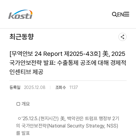
주메뉴 바로가기
본문 바로가기
KOSTI 메인 페이지로 이동
EN
최근동향
[무역안보 24 Report 제2025-43호] 美, 2025
국가안보전략 발표: 수출통제 공조에 대해 경제적
인센티브 제공
등록일
2025.12.08
조회수
1137
□ 개요
ㅇ’25.12.5.(현지시간) 美, 백악관은 트럼프 행정부 2기
의 국가안보전략(National Security Strategy, NSS)
를 발표