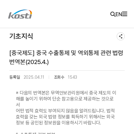
주메뉴 바로가기
본문 바로가기
KOSTI 메인 페이지로 이동
EN
기초지식
[중국제도] 중국 수출통제 및 역외통제 관련 법령
번역본(2025.4.)
등록일
2025.04.11
조회수
1543
※ 다음의 번역본은 무역안보관리원에서 중국 제도의 이
해를 높이기 위하여 단순 참고용으로 제공하는 것으로
서
어떤 법적 효력도 부여되지 않음을 알려드립니다. 법적
효력을 갖는 외국 법령 정보를 획득하기 위해서는 외국
정보 등 공인된 정보원을 이용하시기 바랍니다.