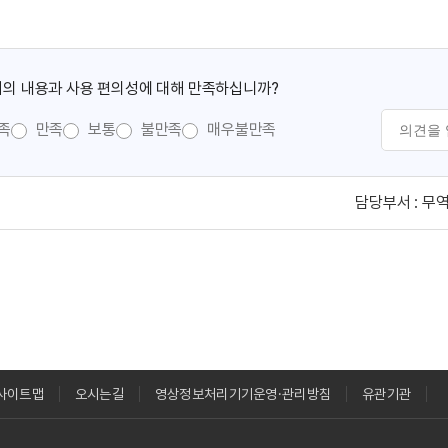
의 내용과 사용 편의성에 대해 만족하십니까?
족
만족
보통
불만족
매우불만족
담당부서 :
무
사이트맵
오시는길
영상정보처리기기운영·관리방침
유관기관