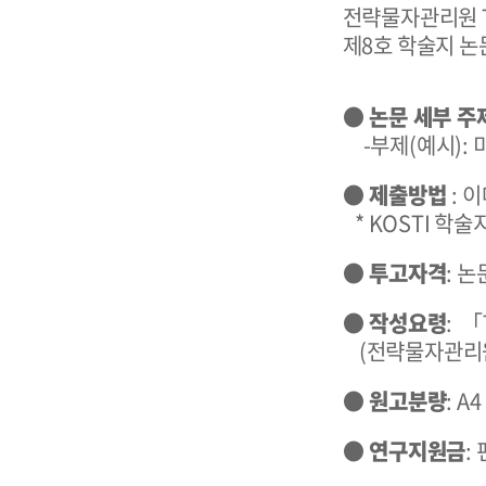
전략물자관리원 T
제8호 학술지 논
● 논문 세부 주
-부제(예시):
● 제출방법
: 
* KOSTI 학술지 
● 투고자격
: 
● 작성요령
: 「
(전략물자관리원 홈
● 원고분량
: A
● 연구지원금
: