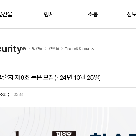
주메뉴 바로가기
본문 바로가기
발간물
행사
소통
정
urity
발간물
간행물
Trade&Security
y 학술지 제8호 논문 모집(~24년 10월 25일)
조회수
3334