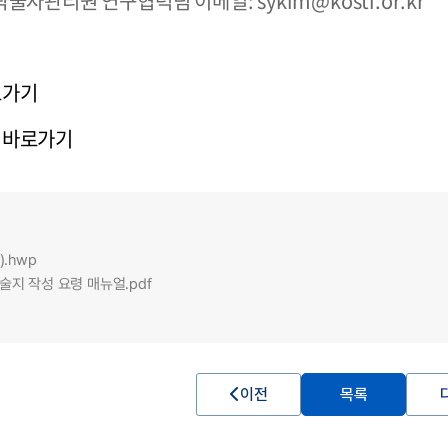
략물자관리원 연구협력팀 이메일: sykim@kosti.or.kr
로가기
 바로가기
.hwp
 학술지 작성 요령 매뉴얼.pdf
이전
목록