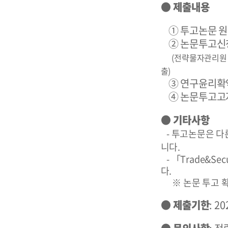
● 제출내용
① 투고논문 원
② 논문투고신청
(전략물자관리원 홈
출)
③ 연구윤리확약
④ 논문투고고
● 기타사항
- 투고논문은 
니다.
- 「Trade&S
다.
※ 논문 투고 확
● 제출기한
: 2