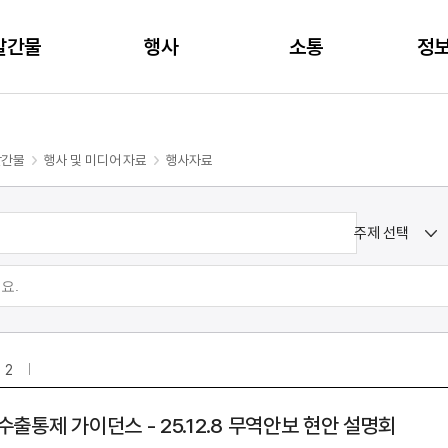
주메뉴 바로가기
본문 바로가기
발간물
행사
소통
정
발간물
행사 및 미디어 자료
행사자료
주제 선택
2
수출통제 가이던스 - 25.12.8 무역안보 현안 설명회