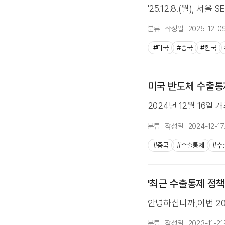
'25.12.8.(월), 서
분류
작성일
2025-12-0
#미국
#중국
#한국
미국 반도체 수출통제 
2024년 12월 16일
분류
작성일
2024-12-17
#중국
#수출통제
#수
'최근 수출통제 정책동
안녕하십니까,이번 2023
분류
작성일
2023-11-21