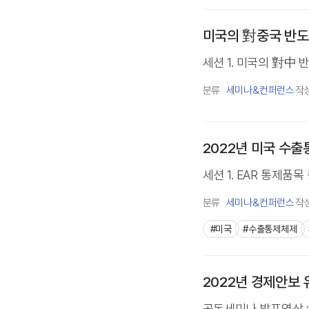
미국의 對중국 반도
세션 1. 미국의 對中
분류
세미나&컨퍼런스
작
2022년 미국 수
세션 1. EAR 통제품목
분류
세미나&컨퍼런스
작
#미국
#수출통제체제
2022년 경제안보
공동세미나 발표영상 : ht