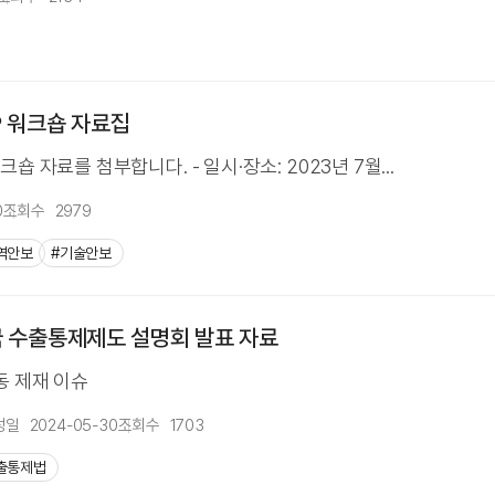
P 워크숍 자료집
크숍 자료를 첨부합니다. - 일시·장소: 2023년 7월...
0
조회수
2979
역안보
#기술안보
국 수출통제제도 설명회 발표 자료
동 제재 이슈
성일
2024-05-30
조회수
1703
출통제법