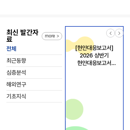
최신 발간자
more
료
[현안대응보고서]
전체
2026 상반기
최근동향
현안대응보고서
요약모음집
심층분석
해외연구
기초지식