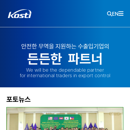
주메뉴 바로가기
본문 바로가기
KOSTI 메인 페이지로 이동
EN
안
전
한
무
역
을
지
원
하
는
수
출
입
기
업
의
든
든
한
파
트
너
We will be the dependable partner
for international traders in export control
포토뉴스
포토뉴스