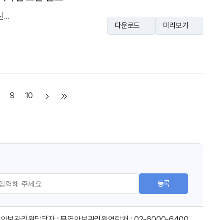
..
다운로드
미리보기
9
10
등록
역안보관리원
담당자 :
무역안보관리원
연락처 :
02-6000-6400