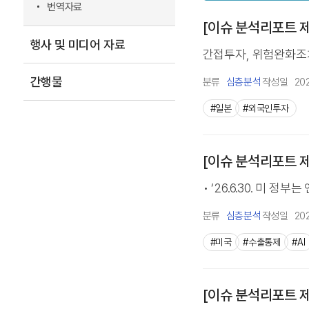
번역자료
[이슈 분석리포트 제2
행사 및 미디어 자료
간접투자, 위험완화조치
간행물
분류
심층분석
작성일
20
#일본
#외국인투자
[이슈 분석리포트 제2
• ‘26.6.30. 미 정부
분류
심층분석
작성일
20
#미국
#수출통제
#AI
[이슈 분석리포트 제