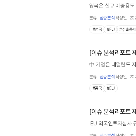
영국은 신규 이중용도 
분류
심층분석
작성일
20
#영국
#EU
#수출통
[이슈 분석리포트 제
中 기업은 네덜란드 자
분류
심층분석
작성일
20
#중국
#EU
[이슈 분석리포트 제
EU 외국인투자심사 규
분류
심층분석
작성일
20