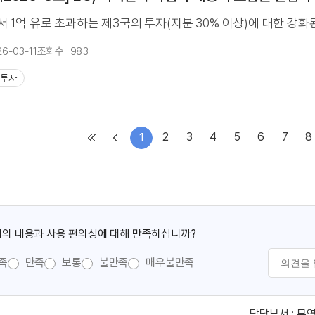
1억 유로 초과하는 제3국의 투자(지분 30% 이상)에 대한 강화된.
26-03-11
조회수
983
인투자
2
3
4
5
6
7
8
1
의 내용과 사용 편의성에 대해 만족하십니까?
족
만족
보통
불만족
매우불만족
담당부서 :
무