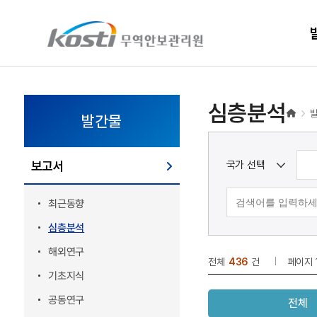
KOSTI 메인 페이지로 이동
심층분석
발간물
국가 선택
보고서
최근동향
심층분석
해외연구
전체
436
건
페이지
기초지식
공동연구
전체