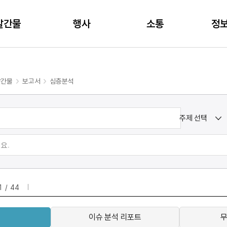
주메뉴 바로가기
본문 바로가기
발간물
행사
소통
정
발간물
보고서
심층분석
주제 선택
1
44
이슈 분석 리포트
무