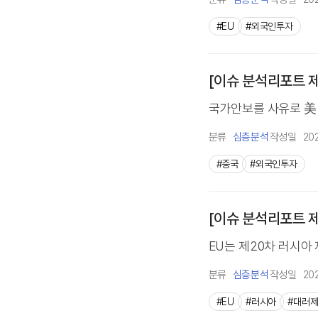
#EU
#외국인투자
[이슈 분석리포트 제
국가안보를 사유로 美 M
분류
심층분석
작성일
20
#중국
#외국인투자
[이슈 분석리포트 제
EU는 제20차 러시아
분류
심층분석
작성일
20
#EU
#러시아
#대러