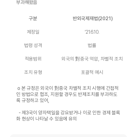
부과해왔음
구분
반외국제재법(2021)
제정일
‘21.6.10.
법령 성격
법률
적용범위
외국의 對중국 억압, 차별적 조치
조치 유형
포괄적 예시
o 본 규정은 외국이 對중국 차별적 조치 시행에 간접적
인 방법으로 협조, 지원할 경우도 반제조치를 부과하도
록 규정하고 있어,
- 제3국이 양자택일을 강요받거나 이로 인한 경제 블록
화 현상이 나타날 수 있음에 유의