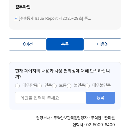
첨부파일
[수출통제 Issue Report 제2025-29호] 중국, 반외국제재법 시행규정 제정으로 관련 조치 구체화.pdf
이전
목록
다음
현재 페이지의 내용과 사용 편의성에 대해 만족하십니
까?
매우만족
만족
보통
불만족
매우불만족
등록
담당부서 :
무역안보관리원
담당자 :
무역안보관리원
연락처 :
02-6000-6400