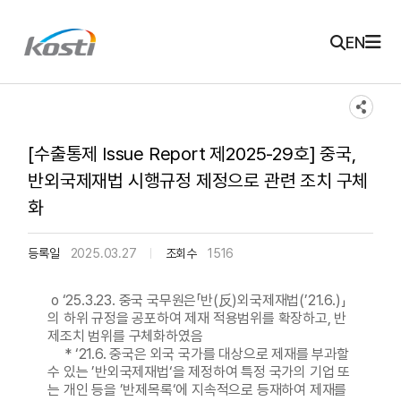
주메뉴 바로가기
본문 바로가기
KOSTI 메인 페이지로 이동
EN
[수출통제 Issue Report 제2025-29호] 중국,
반외국제재법 시행규정 제정으로 관련 조치 구체
화
등록일
2025.03.27
조회수
1516
o ‘25.3.23. 중국 국무원은「반(反)외국제재법(’21.6.)」
의 하위 규정을 공포하여 제재 적용범위를 확장하고, 반
제조치 범위를 구체화하였음
* ‘21.6. 중국은 외국 국가를 대상으로 제재를 부과할
수 있는 ’반외국제재법‘을 제정하여 특정 국가의 기업 또
는 개인 등을 ’반제목록‘에 지속적으로 등재하여 제재를