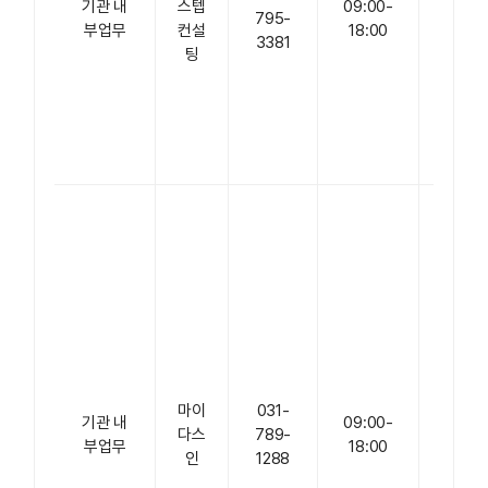
기관 내
스텝
09:00-
62,
795-
부업무
컨설
18:00
3층
3381
팅
(신
당동,
이화
빌
딩)
경기
도 성
남시
분당
구 판
교로
228
번길
마이
031-
17
기관 내
09:00-
다스
789-
판교
부업무
18:00
인
1288
세븐
벤처