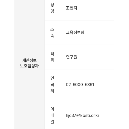
성
조현지
명
소
교육정보팀
속
직
연구원
위
개인정보
보호담당자
연
락
02-6000-6361
처
이
메
hjc37@kosti.or.kr
일