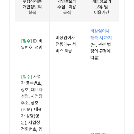
수집하려는
개인정보의
개인정보의
개인정보의
수집 · 이용
보유 및
항목
목적
이용기간
비상임이사
비상임이사
해촉 시 까지
[필수]
ID, 비
전용메뉴 서
(단, 관련 법
밀번호, 성명
비스 제공
령의 규정에
따름)
[필수]
사업
자 등록번호,
상호, 대표자
성명, 사업장
주소, 상호
(영문), 대표
자 성명(영
문), 사업장
전화번호, 업