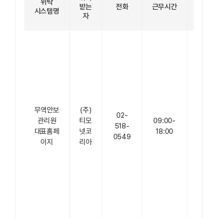
위탁
받는
전화
근무시간
주소
시스템명
자
서울
특별
시 금
천구
가산
디지
무역안보
(주)
털2
02-
관리원
티모
09:00-
로
518-
대표홈페
넷코
18:00
144,
0549
이지
리아
현대
테라
타워
가산
DK
804
호