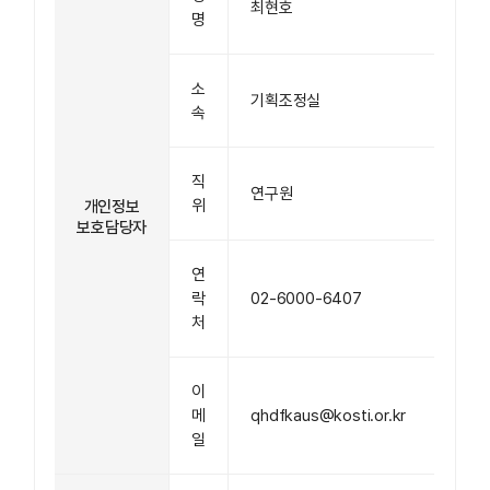
최현호
명
소
기획조정실
속
직
연구원
위
개인정보
보호담당자
연
락
02-6000-6407
처
이
메
qhdfkaus@kosti.or.kr
일