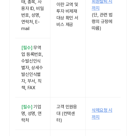
회원탈퇴 시
태, 종목, 사
이란 교역 및
까지
용자 ID, 비밀
투자 비제재
(단, 관련 법
번호, 성명,
대상 확인 서
령의 규정에
연락처, E-
비스 제공
따름)
mail
[필수]
무역
업 등록번호,
수발신인식
별자, 상세수
발신인식별
자, 부서, 직
책, FAX
[필수]
기업
고객 민원응
삭제요청 시
명, 성명, 연
대 (컨택센
까지
락처
터)