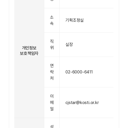
소
기획조정실
속
직
실장
위
개인정보
보호책임자
연
락
02-6000-6411
처
이
메
cjstar@kosti.or.kr
일
성