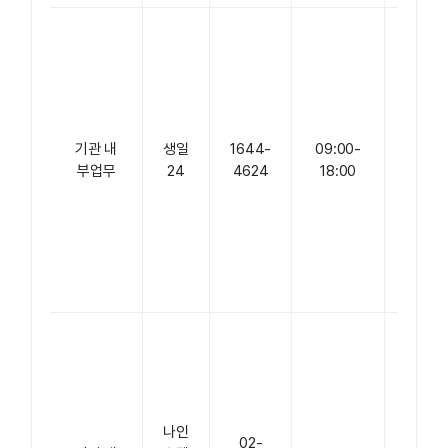
서울
특별
시 강
남구
강남
기관 내
생일
1644-
09:00-
대로
부업무
24
4624
18:00
374
케이
스퀘
어 강
남
15층
서울
특별
시 중
구 다
나인
산로
02-